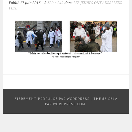
Publié
17 juin 2016
à
630 × 242
dans
LES JEUNES ONT AUSSI LEUR
FETE
FIÈREMENT PROPULSÉ PAR WORDPRESS
|
THÈME SELA
PAR
WORDPRESS.COM
.