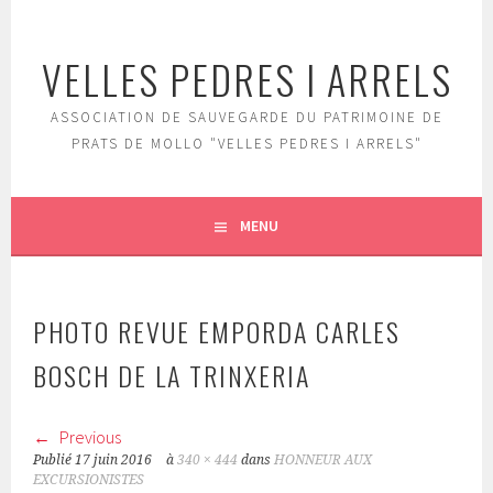
Aller
au
VELLES PEDRES I ARRELS
contenu
principal
ASSOCIATION DE SAUVEGARDE DU PATRIMOINE DE
PRATS DE MOLLO "VELLES PEDRES I ARRELS"
MENU
PHOTO REVUE EMPORDA CARLES
BOSCH DE LA TRINXERIA
Previous
Publié
17 juin 2016
à
340 × 444
dans
HONNEUR AUX
EXCURSIONISTES