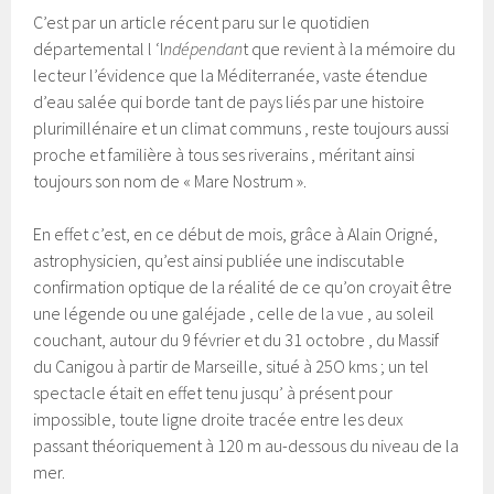
C’est par un article récent paru sur le quotidien
départemental l ‘I
ndépendan
t que revient à la mémoire du
lecteur l’évidence que la Méditerranée, vaste étendue
d’eau salée qui borde tant de pays liés par une histoire
plurimillénaire et un climat communs , reste toujours aussi
proche et familière à tous ses riverains , méritant ainsi
toujours son nom de « Mare Nostrum ».
En effet c’est, en ce début de mois, grâce à Alain Origné,
astrophysicien, qu’est ainsi publiée une indiscutable
confirmation optique de la réalité de ce qu’on croyait être
une légende ou une galéjade , celle de la vue , au soleil
couchant, autour du 9 février et du 31 octobre , du Massif
du Canigou à partir de Marseille, situé à 25O kms ; un tel
spectacle était en effet tenu jusqu’ à présent pour
impossible, toute ligne droite tracée entre les deux
passant théoriquement à 120 m au-dessous du niveau de la
mer.