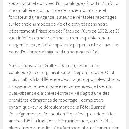
souscription et doublée d’un catalogue,- à partir d’un fond
«Jean Ribière », du nom de cet ancien journaliste et
fondateur d’une Agence ,auteur de véritables reportages
sur les anciens modes de vie et d’activités dans notre
département. Prises lors des Fêtes de l’0urs de 1952, les 36
vues inédites en noir et blanc, au remarquable rendu
« argentique », ont été captées la plupart sur le vif, avec le
coup d’œil précis et aiguisé d’un homme de l’art.
Mais laissons parler Guillem Dalmau, rédacteur du
catalogue (et co- organisateur de l’exposition avec Oriol
Lluis Gual) : « à la différence des images disponibles, photos
« souvenir »-, souvent posées et convenues », et « en la
quasi-absence d’archives écrites »..« il s’agit d’une des
premières démarches de reportage .. complet et
dynamique» sur le déroulement de la Fête. Quant à
l’enseignement qu’on peut en tirer, c’est que « depuis les
années 1950 la tradition a été maintenue », qu’elle était
alors « très peu médiatisée » (« ni spectateur ni curieux, rien