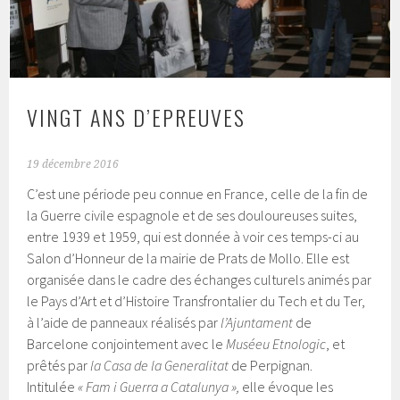
VINGT ANS D’EPREUVES
19 décembre 2016
C’est une période peu connue en France, celle de la fin de
la Guerre civile espagnole et de ses douloureuses suites,
entre 1939 et 1959, qui est donnée à voir ces temps-ci au
Salon d’Honneur de la mairie de Prats de Mollo. Elle est
organisée dans le cadre des échanges culturels animés par
le Pays d’Art et d’Histoire Transfrontalier du Tech et du Ter,
à l’aide de panneaux réalisés par
l’Ajuntament
de
Barcelone conjointement avec le
Muséeu Etnologic
, et
prêtés par
la Casa de la
Generalitat
de Perpignan.
Intitulée
« Fam i Guerra a Catalunya »,
elle évoque les