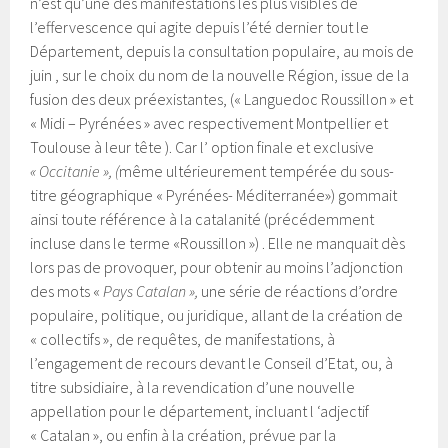
n’est qu’une des manifestations les plus visibles de
l’effervescence qui agite
depuis l’été dernier tout le
Département, depuis la consultation populaire, au mois de
juin , sur le choix du nom de la nouvelle Région, issue de la
fusion des deux préexistantes, (« Languedoc Roussillon » et
« Midi – Pyrénées » avec respectivement Montpellier et
Toulouse à leur tête ). Car l’ option finale et exclusive
« Occitanie », (
même ultérieurement tempérée du sous-
titre géographique « Pyrénées- Méditerranée») gommait
ainsi toute référence à la catalanité (précédemment
incluse dans le terme «Roussillon ») . Elle ne manquait dès
lors pas de provoquer, pour obtenir au moins l’adjonction
des mots «
Pays Catalan »,
une série de réactions d’ordre
populaire, politique, ou juridique, allant de la création de
« collectifs », de requêtes, de manifestations, à
l’engagement de recours devant le Conseil d’Etat, ou, à
titre subsidiaire, à la revendication d’une nouvelle
appellation pour le département, incluant l ‘adjectif
« Catalan », ou enfin à la création, prévue par la