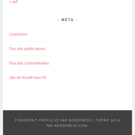
« Juil
MÉTA
Connexion
Flux des publications
Flux des commentaires
Site de WordPress-FR
FIÈREMENT PROPULSÉ PAR WORDPRESS
|
THÈME SELA
PAR
WORDPRESS.COM
.