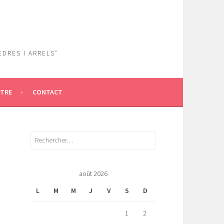
EDRES I ARRELS"
ÎTRE
CONTACT
Rechercher :
août 2026
L
M
M
J
V
S
D
1
2