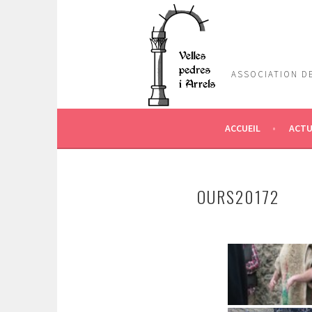
Aller
au
contenu
principal
ASSOCIATION DE
ACCUEIL
ACTU
OURS20172