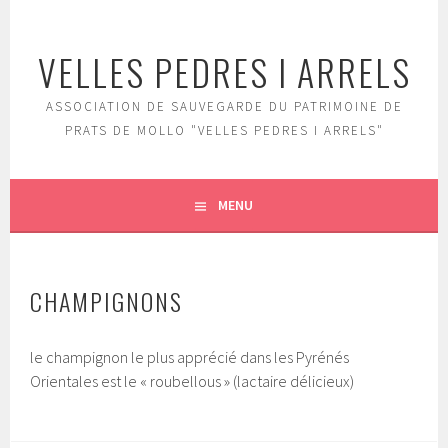
Aller
au
VELLES PEDRES I ARRELS
contenu
principal
ASSOCIATION DE SAUVEGARDE DU PATRIMOINE DE
PRATS DE MOLLO "VELLES PEDRES I ARRELS"
MENU
CHAMPIGNONS
le champignon le plus apprécié dans les Pyrénés
Orientales est le « roubellous » (lactaire délicieux)