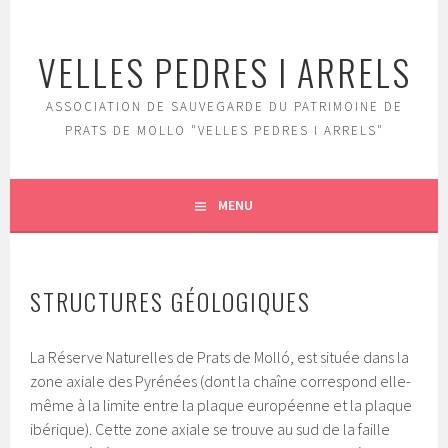
Aller
au
VELLES PEDRES I ARRELS
contenu
principal
ASSOCIATION DE SAUVEGARDE DU PATRIMOINE DE
PRATS DE MOLLO "VELLES PEDRES I ARRELS"
MENU
STRUCTURES GÉOLOGIQUES
La Réserve Naturelles de Prats de Molló, est située dans la
zone axiale des Pyrénées (dont la chaîne correspond elle-
même à la limite entre la plaque européenne et la plaque
ibérique). Cette zone axiale se trouve au sud de la faille