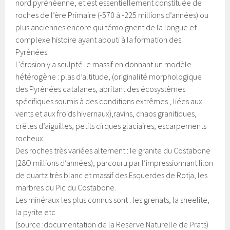
nord pyrénéenne, et est essentiellement constituée de
roches de l’ère Primaire (-570 à -225 millions d’années) ou
plus anciennes encore qui témoignent de la longue et
complexe histoire ayant abouti à la formation des
Pyrénées.
L’érosion y a sculpté le massif en donnant un modèle
hétérogène : plas d’altitude, (originalité morphologique
des Pyrénées catalanes, abritant des écosystèmes
spécifiques soumis à des conditions extrêmes , liées aux
vents et aux froids hivernaux),ravins, chaos granitiques,
crêtes d’aiguilles, petits cirques glaciaires, escarpements
rocheux.
Des roches très variées alternent : le granite du Costabone
(28O millions d’années), parcouru par l’impressionnant filon
de quartz très blanc et massif des Esquerdes de Rotja, les
marbres du Pic du Costabone.
Les minéraux les plus connus sont : les grenats, la sheelite,
la pyrite etc
(source :documentation de la Reserve Naturelle de Prats)