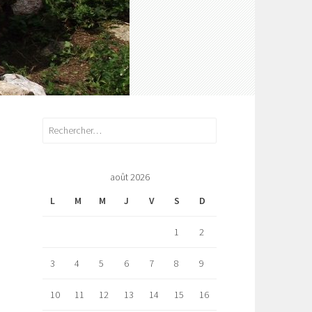
Rechercher :
août 2026
L
M
M
J
V
S
D
1
2
3
4
5
6
7
8
9
10
11
12
13
14
15
16