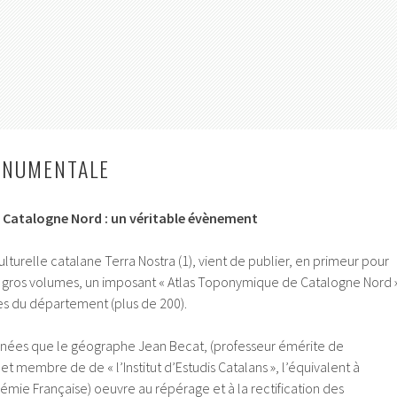
ONUMENTALE
 Catalogne Nord : un véritable évènement
lturelle catalane Terra Nostra (1), vient de publier, en primeur pour
 gros volumes, un imposant « Atlas Toponymique de Catalogne Nord 
 du département (plus de 200).
 années que le géographe Jean Becat, (professeur émérite de
et membre de de « l’Institut d’Estudis Catalans », l’équivalent à
mie Française) oeuvre au répérage et à la rectification des