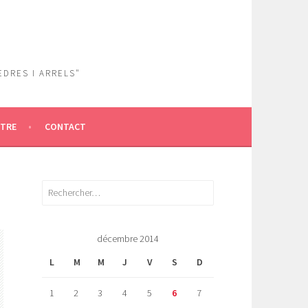
EDRES I ARRELS"
ÎTRE
CONTACT
Rechercher :
décembre 2014
L
M
M
J
V
S
D
1
2
3
4
5
6
7