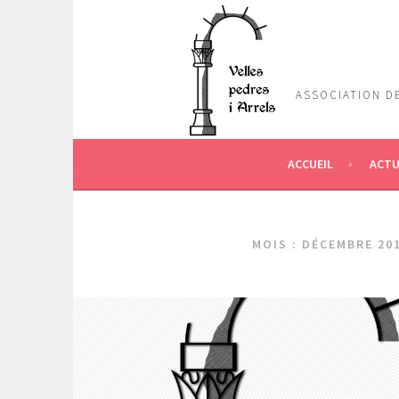
Aller
au
contenu
principal
ASSOCIATION DE
ACCUEIL
ACTU
MOIS :
DÉCEMBRE 20