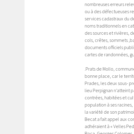
nombreuses erreurs relevé
ou à des défectueuses ret
services cadastraux du dé
noms traditionnels en cat
des sources et rivières, d
cols, crêtes, sommets ,bac
documents officiels publ
cartes de randonnées, gui
.Prats de Mollo, commune 
bonne place, car le terri
Prades, les deux sous- p
lieu Perpignan n’atteint p
contrées, habitées et cu
population à ses racines,
la variété de son patrim
Becat a fait appel aux c
adhéraient à « Velles Ped
Roca, Georges Colomer, M