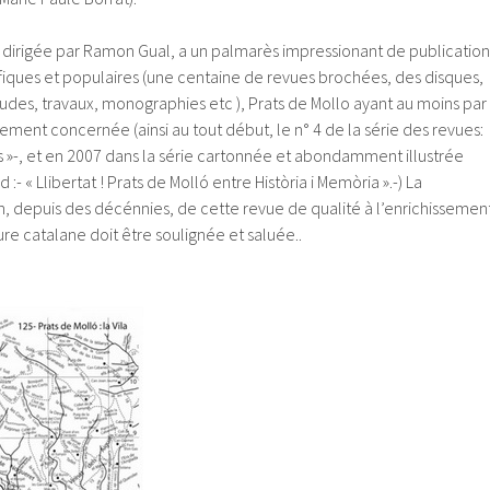
, dirigée par Ramon Gual, a un palmarès impressionant de publication
ntifiques et populaires (une centaine de revues brochées, des disques,
udes, travaux, monographies etc ), Prats de Mollo ayant au moins par
lement concernée (ainsi au tout début, le n° 4 de la série des revues:
s »-, et en 2007 dans la série cartonnée et abondamment illustrée
:- « Llibertat ! Prats de Molló entre Història i Memòria ».-) La
, depuis des décénnies, de cette revue de qualité à l’enrichissemen
lture catalane doit être soulignée et saluée..