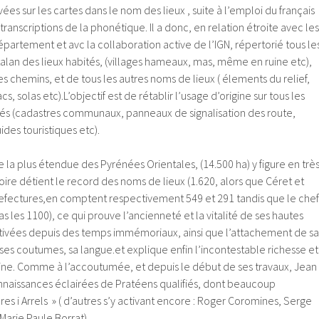
es sur les cartes dans le nom des lieux , suite à l’emploi du français
ranscriptions de la phonétique. Il a donc, en relation étroite avec les
partement et avc la collaboration active de l’IGN, répertorié tous le
alan des lieux habités, (villages hameaux, mas, même en ruine etc),
es chemins, et de tous les autres noms de lieux ( élements du relief,
s, solas etc).L’objectif est de rétablir l’usage d’origine sur tous les
iés (cadastres communaux, panneaux de signalisation des route,
des touristiques etc).
la plus étendue des Pyrénées Orientales, (14.500 ha) y figure en trè
toire détient le record des noms de lieux (1.620, alors que Céret et
refectures,en comptent respectivement 549 et 291 tandis que le chef
as les 1100), ce qui prouve l’ancienneté et la vitalité de ses hautes
ltivées depuis des temps immémoriaux, ainsi que l’attachement de sa
 ses coutumes, sa langue.et explique enfin l’incontestable richesse et
oine. Comme à l’accoutumée, et depuis le début de ses travaux, Jean
onnaissances éclairées de Pratéens qualifiés, dont beaucoup
res i Arrels » ( d’autres s’y activant encore : Roger Coromines, Serge
arie Paule Borrat).