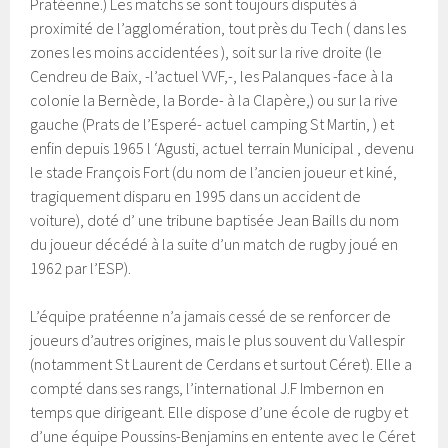
Pratéenne.) Les matchs se sont toujours disputés à
proximité de l’agglomération, tout près du Tech ( dans les
zones les moins accidentées ), soit sur la rive droite (le
Cendreu de Baix, -l’actuel VVF,-, les Palanques -face à la
colonie la Bernède, la Borde- à la Clapère,) ou sur la rive
gauche (Prats de l’Esperé- actuel camping St Martin, ) et
enfin depuis 1965 l ‘Agusti, actuel terrain Municipal , devenu
le stade François Fort (du nom de l’ancien joueur et kiné,
tragiquement disparu en 1995 dans un accident de
voiture), doté d’ une tribune baptisée Jean Baills du nom
du joueur décédé à la suite d’un match de rugby joué en
1962 par l’ESP).
L’équipe pratéenne n’a jamais cessé de se renforcer de
joueurs d’autres origines, mais le plus souvent du Vallespir
(notamment St Laurent de Cerdans et surtout Céret). Elle a
compté dans ses rangs, l’international J.F Imbernon en
temps que dirigeant. Elle dispose d’une école de rugby et
d’une équipe Poussins-Benjamins en entente avec le Céret