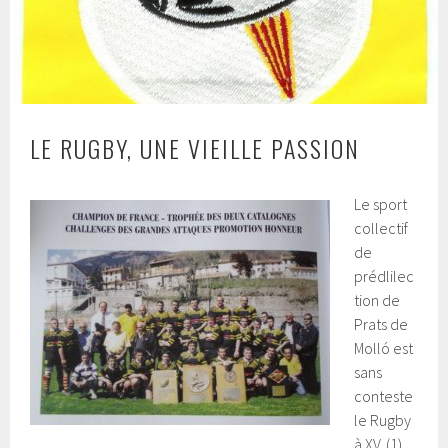
LE RUGBY, UNE VIEILLE PASSION
Le sport
collectif
de
prédlilec
tion de
Prats de
Molló est
sans
conteste
le Rugby
à XV. (1)