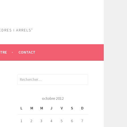
EDRES I ARRELS"
ÎTRE
CONTACT
Rechercher :
octobre 2012
L
M
M
J
V
S
D
1
2
3
4
5
6
7