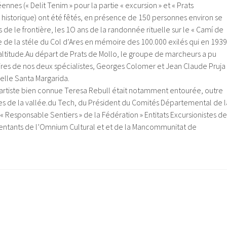
ennes (« Delit Tenim » pour la partie « excursion » et « Prats
e historique) ont été fêtés, en présence de 150 personnes environ se
 de le frontière, les 1O ans de la randonnée rituelle sur le « Camí de
se de la stéle du Col d’Ares en mémoire des 100.000 exilés qui en 1939
altitude.Au départ de Prats de Mollo, le groupe de marcheurs a pu
es de nos deux spécialistes, Georges Colomer et Jean Claude Pruja
pelle Santa Margarida.
l’artiste bien connue Teresa Rebull était notamment entourée, outre
ues de la vallée.du Tech, du Président du Comités Départemental de l
Responsable Sentiers » de la Fédération » Entitats Excursionistes de
sentants de l’Omnium Cultural et et de la Mancommunitat de