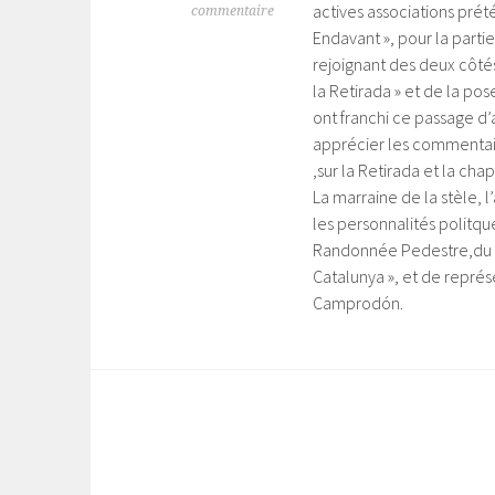
actives associations prété
commentaire
Endavant », pour la parti
rejoignant des deux côtés
la Retirada » et de la po
ont franchi ce passage d’
apprécier les commentair
,sur la Retirada et la cha
La marraine de la stèle, 
les personnalités politq
Randonnée Pedestre,du « 
Catalunya », et de repré
Camprodón.