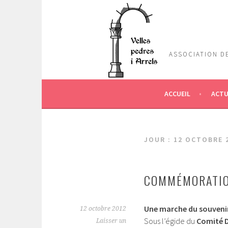
Aller
au
contenu
principal
ASSOCIATION DE
ACCUEIL
ACTU
JOUR :
12 OCTOBRE 
COMMÉMORATIO
Une marche du souvenir
12 octobre 2012
Sous l’égide du
Comité D
Laisser un