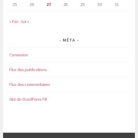
25
26
27
28
29
30
31
« Fév
Avr »
MÉTA
Connexion
Flux des publications
Flux des commentaires
Site de WordPress-FR