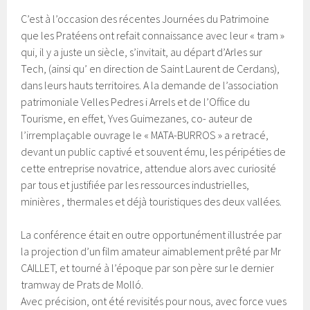
C’est à l’occasion des récentes Journées du Patrimoine
que les Pratéens ont refait connaissance avec leur « tram »
qui, il y a juste un siècle, s’invitait, au départ d’Arles sur
Tech, (ainsi qu’ en direction de Saint Laurent de Cerdans),
dans leurs hauts territoires. A la demande de l’association
patrimoniale Velles Pedres i Arrels et de l’Office du
Tourisme, en effet, Yves Guimezanes, co- auteur de
l’irremplaçable ouvrage le « MATA-BURROS » a retracé,
devant un public captivé et souvent ému, les péripéties de
cette entreprise novatrice, attendue alors avec curiosité
par tous et justifiée par les ressources industrielles,
minières , thermales et déjà touristiques des deux vallées.
La conférence était en outre opportunément illustrée par
la projection d’un film amateur aimablement prêté par Mr
CAILLET, et tourné à l’époque par son père sur le dernier
tramway de Prats de Molló.
Avec précision, ont été revisités pour nous, avec force vues