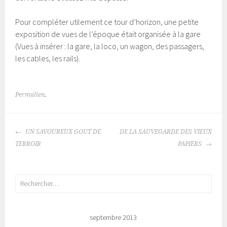
Pour compléter utilement ce tour d’horizon, une petite
exposition de vues de l’époque était organisée à la gare
(Vues à insérer : la gare, la loco, un wagon, des passagers,
les cables, les rails).
Permalien
.
NAVIGATION
UN SAVOUREUX GOUT DE
DE LA SAUVEGARDE DES VIEUX
DES
TERROIR
PAPIERS
ARTICLES
Rechercher :
septembre 2013