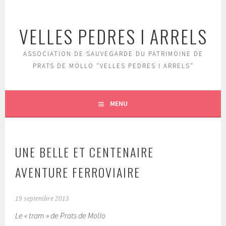
Aller
au
VELLES PEDRES I ARRELS
contenu
principal
ASSOCIATION DE SAUVEGARDE DU PATRIMOINE DE
PRATS DE MOLLO "VELLES PEDRES I ARRELS"
MENU
UNE BELLE ET CENTENAIRE
AVENTURE FERROVIAIRE
19 septembre 2013
Le « tram » de Prats de Mollo