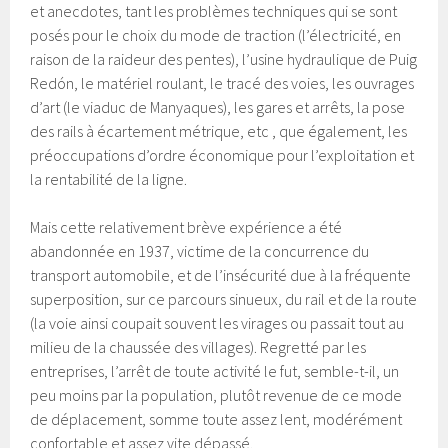
et anecdotes, tant les problèmes techniques qui se sont
posés pour le choix du mode de traction (l’électricité, en
raison de la raideur des pentes), l’usine hydraulique de Puig
Redón, le matériel roulant, le tracé des voies, les ouvrages
d’art (le viaduc de Manyaques), les gares et arrêts, la pose
des rails à écartement métrique, etc , que également, les
préoccupations d’ordre économique pour l’exploitation et
la rentabilité de la ligne.
Mais cette relativement brève expérience a été
abandonnée en 1937, victime de la concurrence du
transport automobile, et de l’insécurité due à la fréquente
superposition, sur ce parcours sinueux, du rail et de la route
(la voie ainsi coupait souvent les virages ou passait tout au
milieu de la chaussée des villages). Regretté par les
entreprises, l’arrêt de toute activité le fut, semble-t-il, un
peu moins par la population, plutôt revenue de ce mode
de déplacement, somme toute assez lent, modérément
confortable et assez vite dépassé.