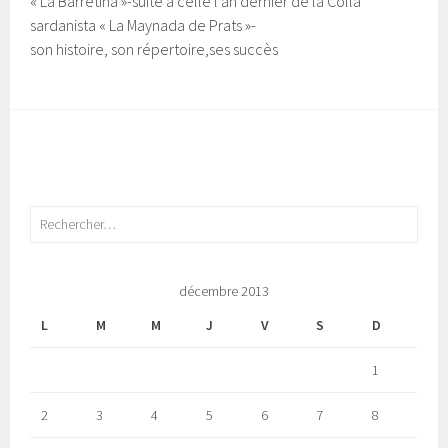
« La Barretina »-suite à celle l’an dernier de la Colla
sardanista « La Maynada de Prats »-
son histoire, son répertoire,ses succès
Rechercher :
décembre 2013
L
M
M
J
V
S
D
1
2
3
4
5
6
7
8