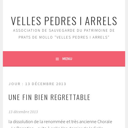
Aller
au
VELLES PEDRES I ARRELS
contenu
principal
ASSOCIATION DE SAUVEGARDE DU PATRIMOINE DE
PRATS DE MOLLO "VELLES PEDRES I ARRELS"
MENU
JOUR :
13 DÉCEMBRE 2013
UNE FIN BIEN REGRETTABLE
13 décembre 2013
la dissolution de la renommée et très ancienne Chorale