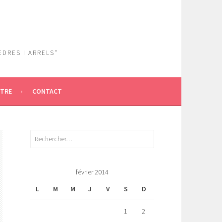
EDRES I ARRELS"
ÎTRE
CONTACT
Rechercher :
février 2014
L
M
M
J
V
S
D
1
2