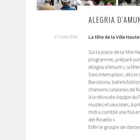
ALEGRIA D’AMU
La fête de la Ville Haut
17 août 2014
Sur la place de la Ville 
programme, préparé par l
Allegria d’Amunt », la fêt
Sans interruption, dès le
Barcelona, ballets folklo
chansons catalanes de Ra
à la dévouée équipe du Foy
roustes et saucisses, à p
midi a comblé une fois en
del Rosello ».
Enfin le groupe de danse