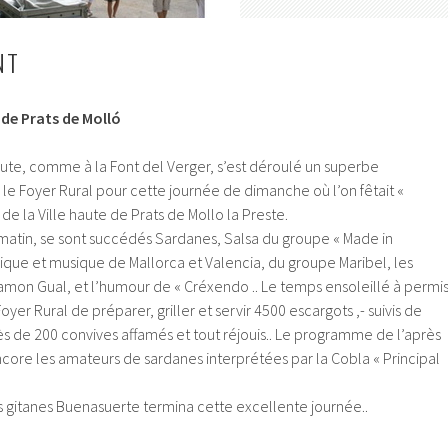
NT
e de Prats de Molló
Haute, comme à la Font del Verger, s’est déroulé un superbe
e Foyer Rural pour cette journée de dimanche où l’on fêtait «
e de la Ville haute de Prats de Mollo la Preste.
 matin, se sont succédés Sardanes, Salsa du groupe « Made in
rique et musique de Mallorca et Valencia, du groupe Maribel, les
mon Gual, et l’humour de « Créxendo .. Le temps ensoleillé à permi
er Rural de préparer, griller et servir 4500 escargots ,- suivis de
rès de 200 convives affamés et tout réjouis.. Le programme de l’après
core les amateurs de sardanes interprétées par la Cobla « Principal
s gitanes Buenasuerte termina cette excellente journée..