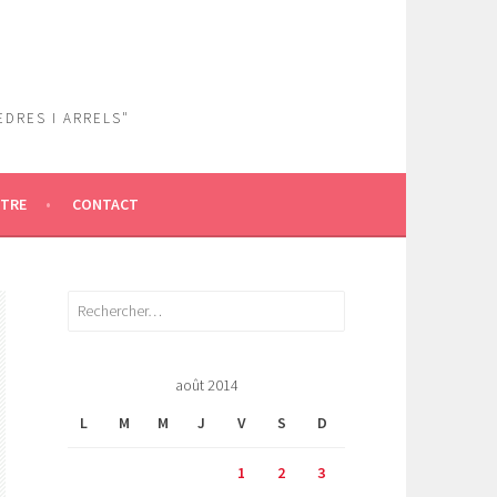
EDRES I ARRELS"
ÎTRE
CONTACT
Rechercher :
août 2014
L
M
M
J
V
S
D
1
2
3