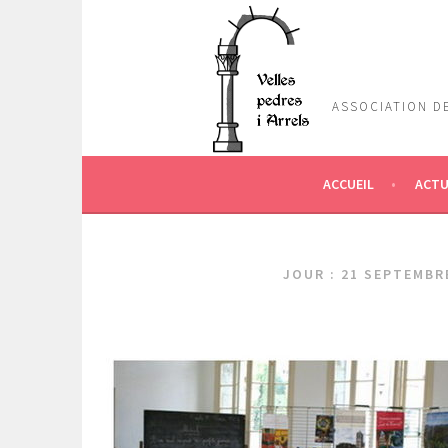
Aller
au
contenu
principal
ASSOCIATION DE
ACCUEIL
ACTU
JOUR :
21 SEPTEMBR