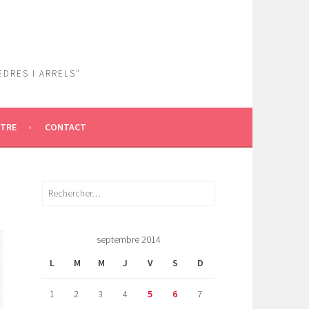
EDRES I ARRELS"
ÎTRE
CONTACT
Rechercher :
septembre 2014
L
M
M
J
V
S
D
1
2
3
4
5
6
7