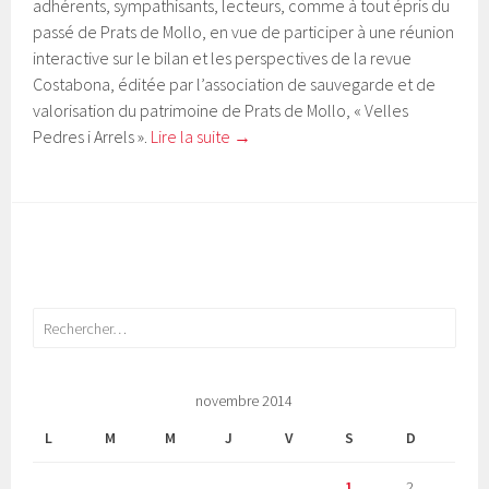
adhérents, sympathisants, lecteurs, comme à tout épris du
passé de Prats de Mollo, en vue de participer à une réunion
interactive sur le bilan et les perspectives de la revue
Costabona, éditée par l’association de sauvegarde et de
valorisation du patrimoine de Prats de Mollo, « Velles
Pedres i Arrels ».
Lire la suite
→
Rechercher :
novembre 2014
L
M
M
J
V
S
D
1
2