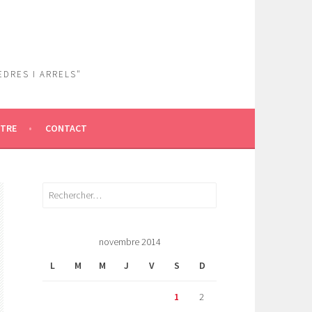
EDRES I ARRELS"
ÎTRE
CONTACT
Rechercher :
novembre 2014
L
M
M
J
V
S
D
1
2