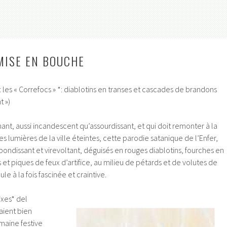
MISE EN BOUCHE
: les « Correfocs » *: diablotins en transes et cascades de brandons
t »)
nt, aussi incandescent qu’assourdissant, et qui doit remonter à la
s lumières de la ville éteintes, cette parodie satanique de l’Enfer,
ndissant et virevoltant, déguisés en rouges diablotins, fourches en
 et piques de feux d’artifice, au milieu de pétards et de volutes de
e à la fois fascinée et craintive.
ixes* del
aient bien
maine festive