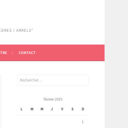
EDRES I ARRELS"
ÎTRE
CONTACT
Rechercher :
février 2015
L
M
M
J
V
S
D
1