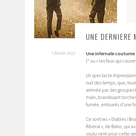
UNE DERNIERE 
Une infernale coutume
7 février 2015
(* ou « les feux qui couren
Un spectacle impressionna
nuit des temps, que, toute
animée par des groupes bo
main, brandissant torches
fumée, entourés d’une foul
Ce sont les « Diables i Bru
Ribéral », de Baho, qui av
voulu venir pour cette se