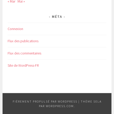
« Mar
Mai »
MÉTA
Connexion
Flux des publications
Flux des commentaires
Site de WordPress-FR
FIÈREMENT PROPULSÉ PAR WORDPRESS
|
THÈME SELA
PAR
WORDPRESS.COM
.