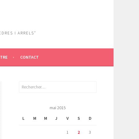
EDRES I ARRELS"
ÎTRE
CONTACT
Rechercher :
mai 2015
L
M
M
J
V
S
D
1
2
3