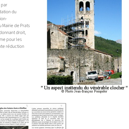
 par
dation du
ion-
 Mairie de Prats
donnant droit,
mme pour les
nte réduction