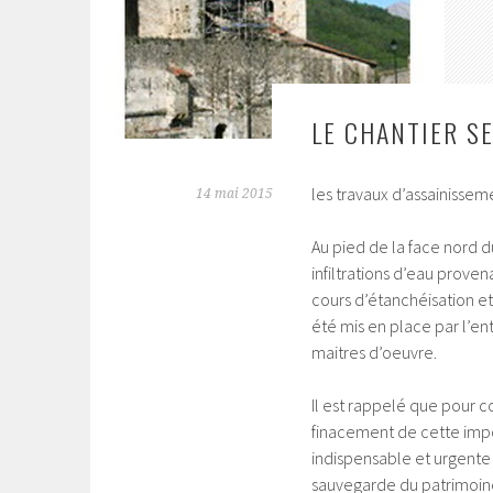
LE CHANTIER S
les travaux d’assainissem
14 mai 2015
Au pied de la face nord du
infiltrations d’eau prove
cours d’étanchéisation et
été mis en place par l’en
maitres d’oeuvre.
Il est rappelé que pour c
finacement de cette imp
indispensable et urgente
sauvegarde du patrimoin