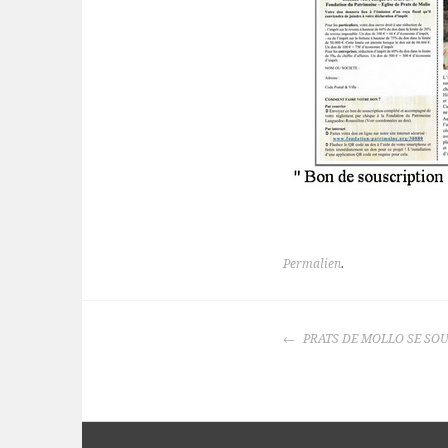
Permalien
.
NAVIGATION
PRATS DE MOLLO SE SO
DES
ARTICLES