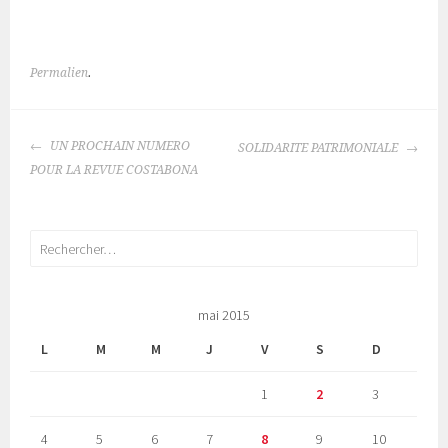
Permalien
.
NAVIGATION
UN PROCHAIN NUMERO
SOLIDARITE PATRIMONIALE
DES
POUR LA REVUE COSTABONA
ARTICLES
Rechercher :
mai 2015
L
M
M
J
V
S
D
1
2
3
4
5
6
7
8
9
10