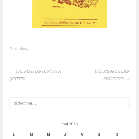
Permalien
.
NAVIGATION
UNE RESISTANTE NOUS A
UNE PRIORITE BIEN
DES
QUITTES
RESPECTEE
ARTICLES
Rechercher :
mai 2016
L
M
M
J
V
S
D