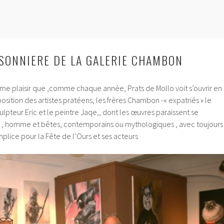
SONNIERE DE LA GALERIE CHAMBON
ême plaisir que ,comme chaque année, Prats de Mollo voit s’ouvrir en
position des artistes pratéens, les frères Chambon -« expatriés » le
culpteur Eric et le peintre Jaqe,, dont les œuvres paraissent se
 , homme et bêtes, contemporains ou mythologiques , avec toujours
mplice pour la Fête de l’Ours et ses acteurs