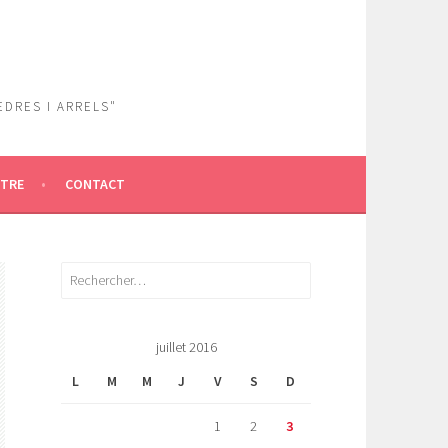
EDRES I ARRELS"
ÎTRE
CONTACT
Rechercher :
juillet 2016
L
M
M
J
V
S
D
1
2
3