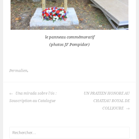
le panneau commémoratif
(photos JF Pompidor)
Permalien
.
NAVIGATION
Una mirada sobre l’ós :
UN PRATEEN HONORE AU
DES
Souscription au Catalogue
CHATEAU ROYAL DE
ARTICLES
COLLIOURE
Rechercher :