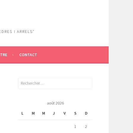
EDRES I ARRELS"
ÎTRE
CONTACT
Rechercher :
août 2026
L
M
M
J
V
S
D
1
2