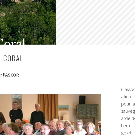
U CORAL
r l’ASCOR
(l’assoc
ation
pour la
sauveg
arde d
l’ermit
ge et