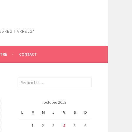
EDRES I ARRELS"
ÎTRE
CONTACT
Rechercher :
octobre 2013
L
M
M
J
V
S
D
1
2
3
4
5
6