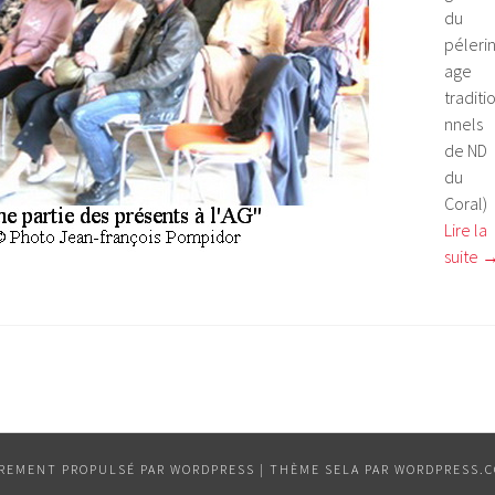
du
péleri
age
traditi
nnels
de ND
du
Coral)
Lire la
suite
ÈREMENT PROPULSÉ PAR WORDPRESS
|
THÈME SELA PAR
WORDPRESS.