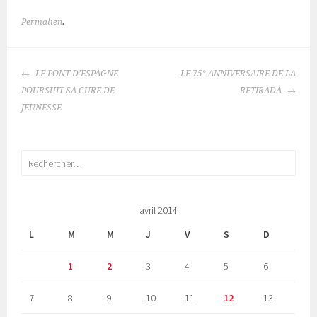
Permalien
.
NAVIGATION
LE PONT D’ESPAGNE
LE 75° ANNIVERSAIRE DE LA
DES
POURSUIT SA CURE DE
RETIRADA
ARTICLES
JEUNESSE
Rechercher :
avril 2014
L
M
M
J
V
S
D
1
2
3
4
5
6
7
8
9
10
11
12
13