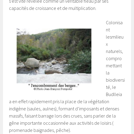
s’est vite révélée comme un véritable fléau par ses
capacités de croissance et de multiplication.
Colonisa
nt
lesmilieu
x
naturels,
compro
mettant
la
biodiversi
té, le
Budlleia
a en effet rapidement pris la place de la végétation
indigène (saules, aulnes), formant d’imposants et denses
massifs, faisant barrage lors des crues, sans parler de la
gêne importante occasionnée aux activités de loisirs (
promenade baignades, pêche).