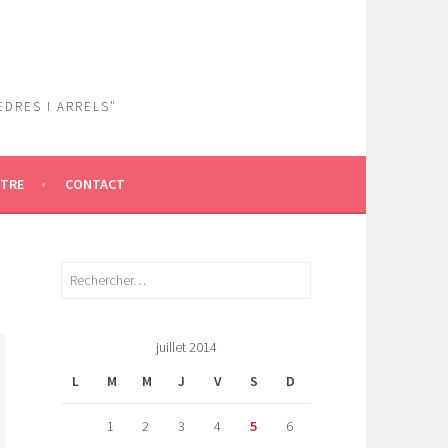
EDRES I ARRELS"
ÎTRE
CONTACT
Rechercher :
juillet 2014
L
M
M
J
V
S
D
1
2
3
4
5
6