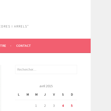
EDRES I ARRELS"
ÎTRE
CONTACT
Rechercher :
avril 2015
L
M
M
J
V
S
D
1
2
3
4
5