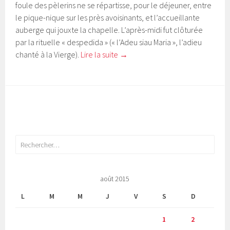
foule des pèlerins ne se répartisse, pour le déjeuner, entre
le pique-nique sur les près avoisinants, et l’accueillante
auberge qui jouxte la chapelle. L’après-midi fut clôturée
par la rituelle « despedida » (« l’Adeu siau Maria », l’adieu
chanté à la Vierge).
Lire la suite
→
Rechercher :
août 2015
L
M
M
J
V
S
D
1
2