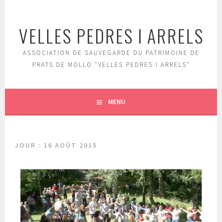
Aller
au
VELLES PEDRES I ARRELS
contenu
principal
ASSOCIATION DE SAUVEGARDE DU PATRIMOINE DE
PRATS DE MOLLO "VELLES PEDRES I ARRELS"
MENU
JOUR :
16 AOÛT 2015