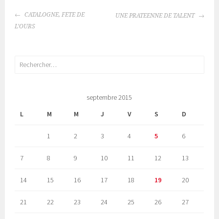
NAVIGATION
CATALOGNE, FETE DE
UNE PRATEENNE DE TALENT
DES
L’OURS
ARTICLES
Rechercher :
septembre 2015
L
M
M
J
V
S
D
1
2
3
4
5
6
7
8
9
10
11
12
13
14
15
16
17
18
19
20
21
22
23
24
25
26
27