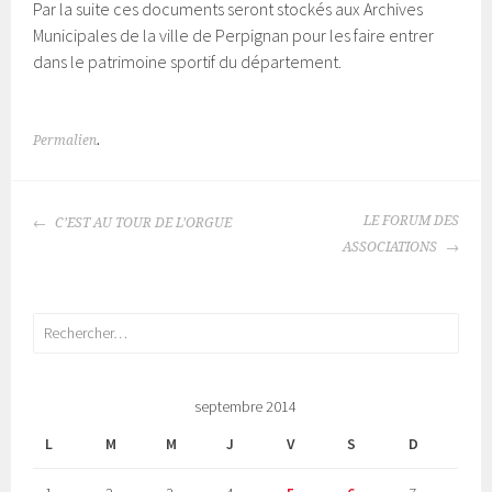
Par la suite ces documents seront stockés aux Archives
Municipales de la ville de Perpignan pour les faire entrer
dans le patrimoine sportif du département.
Permalien
.
NAVIGATION
LE FORUM DES
C’EST AU TOUR DE L’ORGUE
DES
ASSOCIATIONS
ARTICLES
Rechercher :
septembre 2014
L
M
M
J
V
S
D