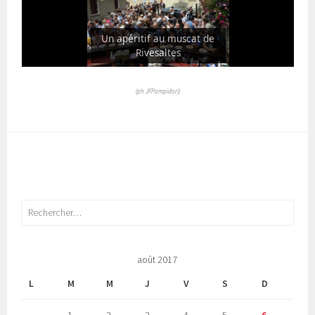
Un apéritif au muscat de
Rivesaltes
(ph JFPompidor))
Rechercher :
août 2017
L
M
M
J
V
S
D
1
2
3
4
5
6