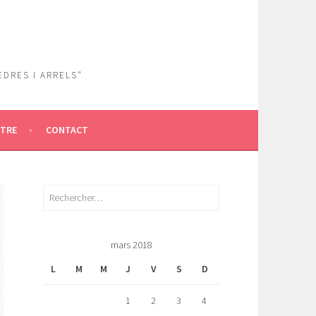
EDRES I ARRELS"
ÎTRE
CONTACT
Rechercher :
mars 2018
L
M
M
J
V
S
D
1
2
3
4