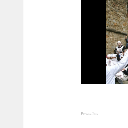
Permalien
.