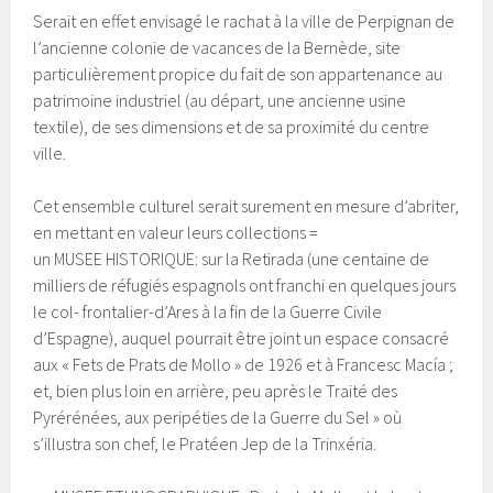
Serait en effet envisagé le rachat à la ville de Perpignan de
l’ancienne colonie de vacances de la Bernède, site
particulièrement propice du fait de son appartenance au
patrimoine industriel (au départ, une ancienne usine
textile), de ses dimensions et de sa proximité du centre
ville.
Cet ensemble culturel serait surement en mesure d’abriter,
en mettant en valeur leurs collections =
un MUSEE HISTORIQUE: sur la Retirada (une centaine de
milliers de réfugiés espagnols ont franchi en quelques jours
le col- frontalier-d’Ares à la fin de la Guerre Civile
d’Espagne), auquel pourrait être joint un espace consacré
aux « Fets de Prats de Mollo » de 1926 et à Francesc Macía ;
et, bien plus loin en arrière, peu après le Traité des
Pyrérénées, aux peripéties de la Guerre du Sel » où
s’illustra son chef, le Pratéen Jep de la Trinxéria.