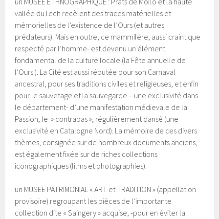
un MUSEE ETHNOGRAPHIQUE : Prats de Mollo et la haute
vallée duTech recèlent des traces matérielles et
mémorielles de l’existence de l’Ours (et autres
prédateurs). Mais en outre, ce mammifère, aussi craint que
respecté par l’homme- est devenu un élément
fondamental de la culture locale (la Fête annuelle de
l’Ours ). La Cité est aussi réputée pour son Carnaval
ancestral, pour ses traditions civiles et religieuses, et enfin
pour le sauvetage et la sauvegarde – une exclusivité dans
le département- d’une manifestation médievale de la
Passion, le » contrapas », régulièrement dansé (une
exclusivité en Catalogne Nord). La mémoire de ces divers
thèmes, consignée sur de nombreux documents anciens,
est également fixée sur de riches collections
iconographiques (films et photographies).
un MUSEE PATRIMONIAL « ART et TRADITION » (appellation
provisoire) regroupant les pièces de l’importante
collection dite « Saingery » acquise, -pour en éviter la