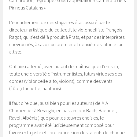
Camprodon, regroupés sous l’appellation « Camerata dels
Pirineus Catalans ».
L’encadrement de ces stagiaires était assuré par le
directeur artistique du collectif, le violoncelliste François
Ragot, qui s’est déjà produit à Prats, et par des interprètes
chevronnés, à savoir un premier et deuxième violon et un
altiste.
Ont ainsi alterné, avec autant de maîtrise que d’entrain,
toute une diversité d’instrumentistes, futurs virtuoses des
cordes (violoncelle alto, violons), comme des vents
(flûte,clarinette, hautbois).
Il faut dire que, aussi bien pour les auteurs ( de M.A
Charpentier à Respighi, en passant par Bach, Haendel,
Ravel, Albéniz ) que pour les œuvres choisies, le
programme avait été judicieusement composé pour
favoriser la juste et libre expression des talents de chaque