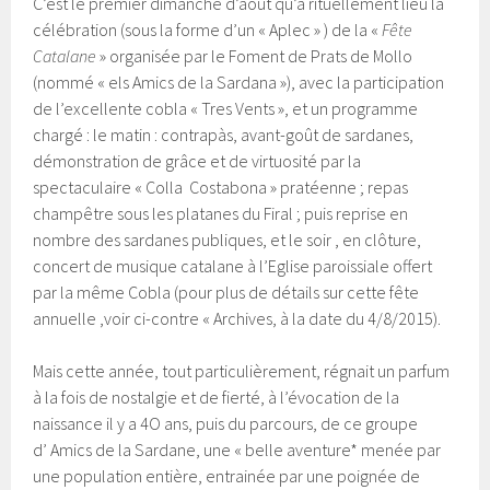
C’est le premier dimanche d’août qu’a rituellement lieu la
célébration (sous la forme d’un « Aplec » ) de la «
Fête
Catalane
» organisée par le Foment de Prats de Mollo
(nommé « els Amics de la Sardana »), avec la participation
de l’excellente cobla « Tres Vents », et un programme
chargé : le matin : contrapàs, avant-goût de sardanes,
démonstration de grâce et de virtuosité par la
spectaculaire « Colla Costabona » pratéenne ; repas
champêtre sous les platanes du Firal ; puis reprise en
nombre des sardanes publiques, et le soir , en clôture,
concert de musique catalane à l’Eglise paroissiale offert
par la même Cobla (pour plus de détails sur cette fête
annuelle ,voir ci-contre « Archives, à la date du 4/8/2015).
Mais cette année, tout particulièrement, régnait un parfum
à la fois de nostalgie et de fierté, à l’évocation de la
naissance il y a 4O ans, puis du parcours, de ce groupe
d’ Amics de la Sardane, une « belle aventure* menée par
une population entière, entrainée par une poignée de