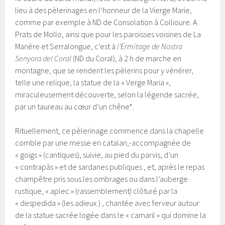
lieu à des pèlerinages en l’honneur de la Vierge Marie,
comme par exemple à ND de Consolation à Collioure. A
Prats de Mollo, ainsi que pour les paroisses voisines de La
Manère et Serralongue, c’est à
l’Ermitage de Nostra
Senyora del Coral
(ND du Coral), à 2 h de marche en
montagne, que se rendent les pèlerins pour y vénérer,
telle une relique, la statue de la « Verge Maria »,
miraculeusement découverte, selon la légende sacrée,
par un taureau au cœur d’un chêne*.
Rituellement, ce pèlerinage commence dans la chapelle
comble par une messe en catalan,-accompagnée de
« goigs » (cantiques), suivie, au pied du parvis, d’un
« contrapàs » et de sardanes publiques , et, après le repas
champêtre pris sous les ombrages ou dans l’auberge
rustique, « aplec » (rassemblement) clôturé par la
« despedida » (les adieux ) , chantée avec ferveur autour
de la statue sacrée logée dans le « camaril » qui domine la