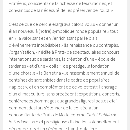
Pratéens, conscients de la richesse de leurs racines, et
convaincus de la nécessité de les préserver de l’oubli » .
C’est ce que ce cercle élargi avait alors voulu « donner un
élan nouveau à (notre) symbolique ronde populaire » tout
en « la valorisant et en l’enrichissant par le biais
d’événements inoubliables » (la renaissance du contrapàs,
l’organisation, -inédite à Prats- de spectaculaires concours
internationaux de sardanes, la création d’une « école de
sardanes » et d’une « colla » de prestige, la fondation
d’une chorale « la Barretina »,le rassemblement annuel de
centaines de sardanistes dans le cadre de populaires
« aplecs », et en complément de ce volet festif, l’ancrage
d’un climat culturel sans précèdent : expositions, concerts,
conférences ,hommages aux grandes figures locales etc ) ;
comment des lors s’étonner de la consécration
concomitante de Prats de Mollo comme
Ciutat Pubilla de
la Sardan
a, rare et prestigieuse distinction
solennellement
décernée lors d’un cérémonie transfrontalière